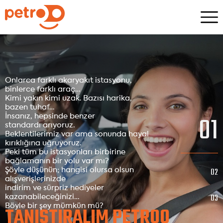
Onlarca farklı akaryakıt istasyonu,
binlerce farklı araç…
Kimi yakın kimi uzak. Bazısı harika,
bazen tuhaf…
01
İnsanız, hepsinde benzer
standardı arıyoruz.
Beklentilerimiz var ama sonunda hayal
kırıklığına uğruyoruz.
Peki tüm bu istasyonları birbirine
bağlamanın bir yolu var mı?
02
Şöyle düşünün; hangisi olursa olsun
alışverişlerinizde
indirim ve sürpriz hediyeler
03
kazanabileceğinizi…
Böyle bir şey mümkün mü?
TANIŞTIRALIM PETROO